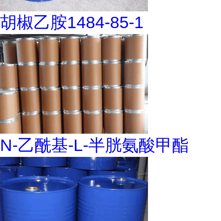
胡椒乙胺1484-85-1
N-乙酰基-L-半胱氨酸甲酯