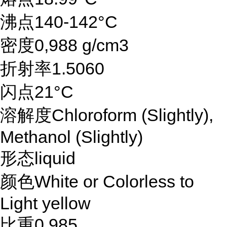
沸点140-142°C
密度0,988 g/cm3
折射率1.5060
闪点21°C
溶解度Chloroform (Slightly),
Methanol (Slightly)
形态liquid
颜色White or Colorless to
Light yellow
比重0.985