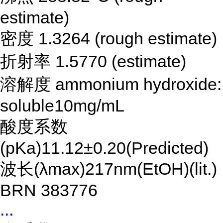
estimate)
密度 1.3264 (rough estimate)
折射率 1.5770 (estimate)
溶解度 ammonium hydroxide:
soluble10mg/mL
酸度系数
(pKa)11.12±0.20(Predicted)
波长(λmax)217nm(EtOH)(lit.)
BRN 383776
...