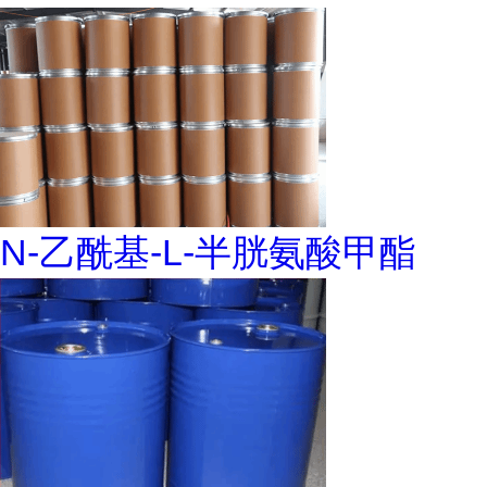
N-乙酰基-L-半胱氨酸甲酯