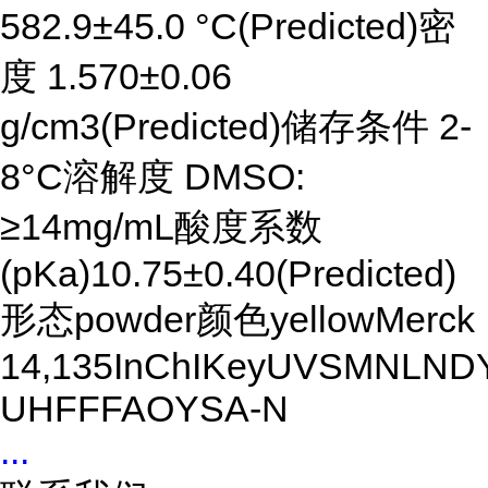
582.9±45.0 °C(Predicted)密
度 1.570±0.06
g/cm3(Predicted)储存条件 2-
8°C溶解度 DMSO:
≥14mg/mL酸度系数
(pKa)10.75±0.40(Predicted)
形态powder颜色yellowMerck
14,135InChIKeyUVSMNLND
UHFFFAOYSA-N
...