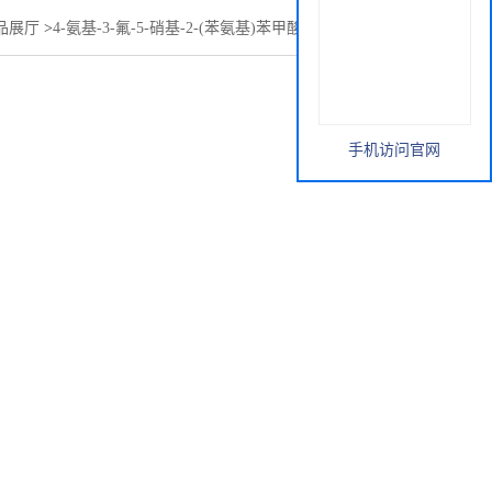
品展厅
>
4-氨基-3-氟-5-硝基-2-(苯氨基)苯甲酸甲酯606093-58-7
手机访问官网