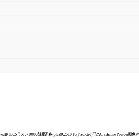
icted)RTECS号SJ5710000酸度系数(pKa)9.26±0.18(Predicted)形态Crystalline Powder颜色Wh