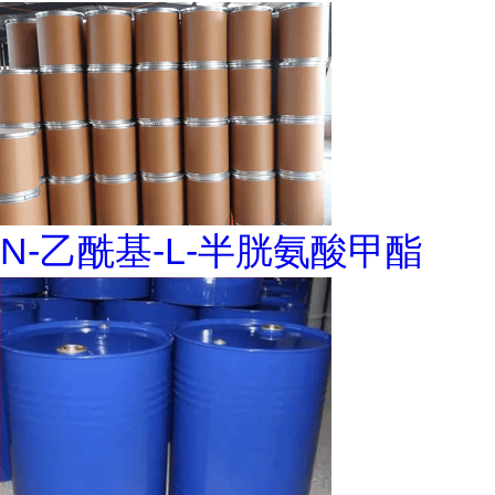
N-乙酰基-L-半胱氨酸甲酯