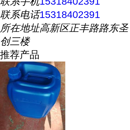
联系手机
15318402391
联系电话
15318402391
所在地址
高新区正丰路路东圣
创三楼
推荐产品