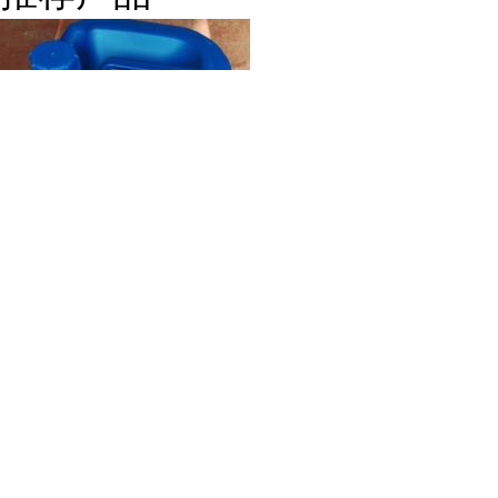
硫化环戊烷 1613-51-0