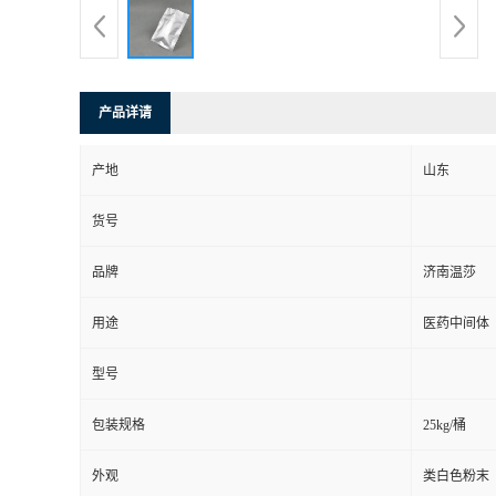
产品详请
产地
山东
货号
品牌
济南温莎
用途
医药中间体
型号
包装规格
25kg/桶
外观
类白色粉末