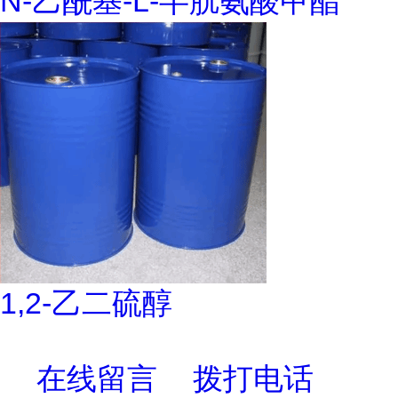
N-乙酰基-L-半胱氨酸甲酯
1,2-乙二硫醇
在线留言
拨打电话