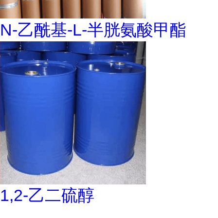
N-乙酰基-L-半胱氨酸甲酯
1,2-乙二硫醇