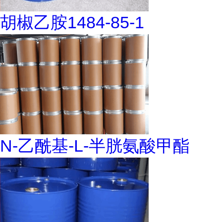
胡椒乙胺1484-85-1
N-乙酰基-L-半胱氨酸甲酯