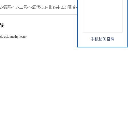
-(2-氨基-4,7-二氢-4-氧代-3H-吡咯并[2,3]嘧啶-5-基)乙基]苯甲酸
甲酸
c acid methyl ester
手机访问官网