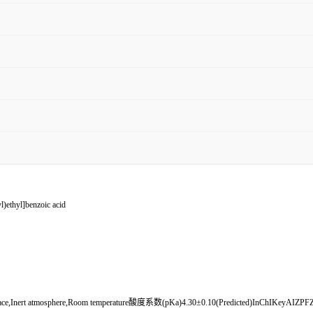
thyl]benzoic acid
lace,Inert atmosphere,Room temperature酸度系数(pKa)4.30±0.10(Predicted)InChIKey