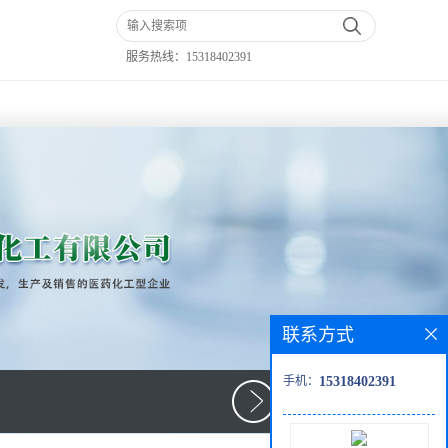
服务热线：
15318402391
联系方式
手机：
15318402391