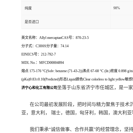
98%
纯度
是否进口
英文名称：Allyl mercaptanCAS号：870-23-5
分子式：C3H6S分子量：74.14
EINECS号：212-792-7
MDL No.：MFCD00004894
熔点 175-176 °C(Solv: benzene (71-43-2))沸点 67-68 °C (lit.)密度 0.898
(pKa)9.83±0.10(Predicted)形态Liquid颜色Clear colorless to light yellow敏感性 A
坐落于山东省济宁市任城区，是一家
济宁心和化工有限公司
在公司最初发展阶段，把时间与精力聚焦于技术沉淀与研发，并与以
亚，意大利， 瑞士，德国，匈牙利，韩国，澳大利亚等
我们秉承“诚信做事、合作共赢”的经营理念，坚持