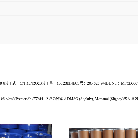
-6分子式：C7H10N2O2S分子量：186.23EINECS号：205-326-9MDL No.：MFCD0007
.06 g/cm3(Predicted)储存条件 2-8°C溶解度 DMSO (Slightly), Methanol (Slightly)酸度系数(p