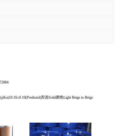
2084
Ka)10.16±0.10(Predicted)形态Solid颜色Light Beige to Beige