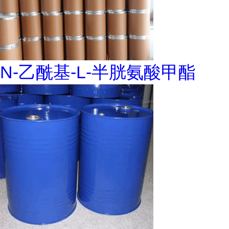
N-乙酰基-L-半胱氨酸甲酯