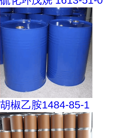
硫化环戊烷 1613-51-0
胡椒乙胺1484-85-1