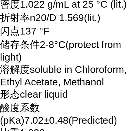
密度1.022 g/mL at 25 °C (lit.)
折射率n20/D 1.569(lit.)
闪点137 °F
储存条件2-8°C(protect from
light)
溶解度soluble in Chloroform,
Ethyl Acetate, Methanol
形态clear liquid
酸度系数
(pKa)7.02±0.48(Predicted)