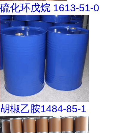
硫化环戊烷 1613-51-0
胡椒乙胺1484-85-1