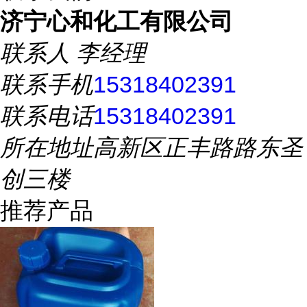
济宁心和化工有限公司
联系人
李经理
联系手机
15318402391
联系电话
15318402391
所在地址
高新区正丰路路东圣
创三楼
推荐产品