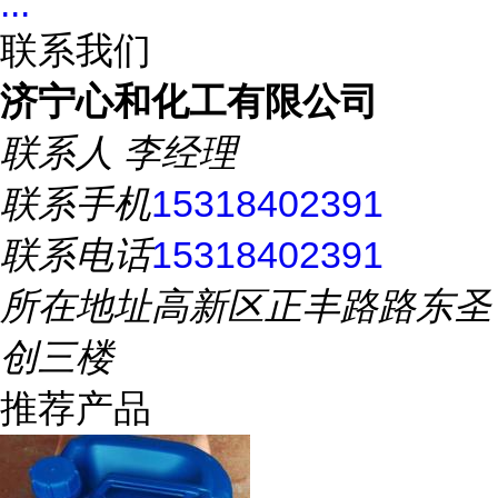
...
联系我们
济宁心和化工有限公司
联系人
李经理
联系手机
15318402391
联系电话
15318402391
所在地址
高新区正丰路路东圣
创三楼
推荐产品