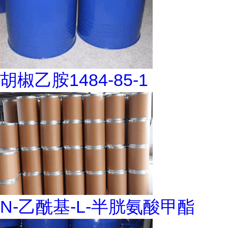
胡椒乙胺1484-85-1
N-乙酰基-L-半胱氨酸甲酯