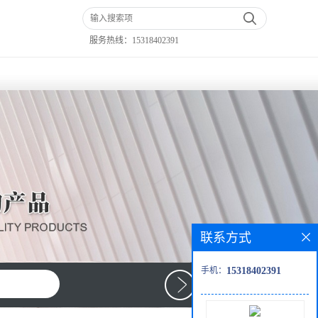
服务热线：
15318402391
联系方式
手机：
15318402391