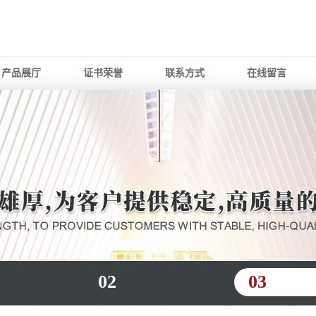
产品展厅
证书荣誉
联系方式
在线留言
02
03