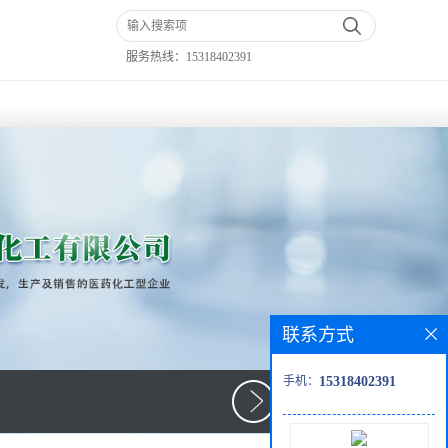
服务热线：
15318402391
联系方式
手机：
15318402391