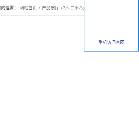
前的位置：
网站首页
>
产品展厅
>
2,6-二甲基巯基苯酚118-72-9
手机访问官网