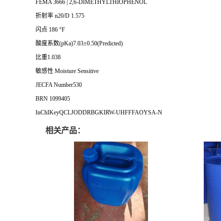
FEMA 3666 | 2,6-DIMETHYLTHIOPHENOL
折射率 n20/D 1.575
闪点 186 °F
酸度系数(pKa)7.03±0.50(Predicted)
比重1.038
敏感性 Moisture Sensitive
JECFA Number530
BRN 1099405
InChIKeyQCLJODDRBGKIRW-UHFFFAOYSA-N
相关产品：