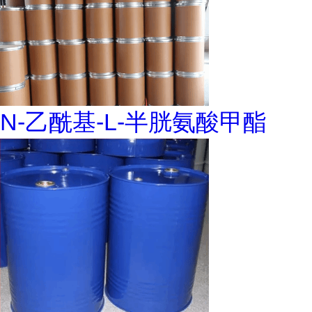
N-乙酰基-L-半胱氨酸甲酯