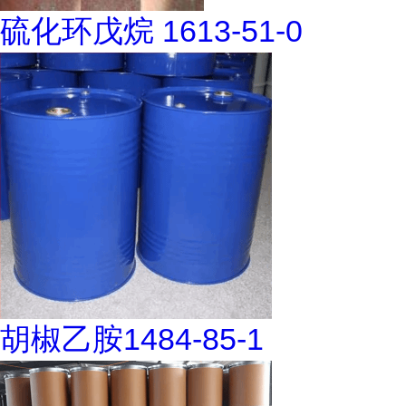
硫化环戊烷 1613-51-0
胡椒乙胺1484-85-1