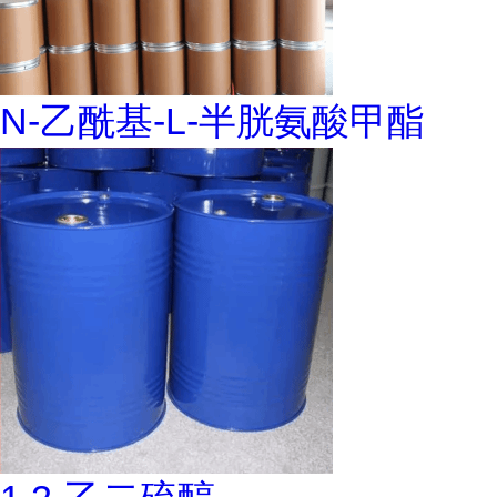
N-乙酰基-L-半胱氨酸甲酯