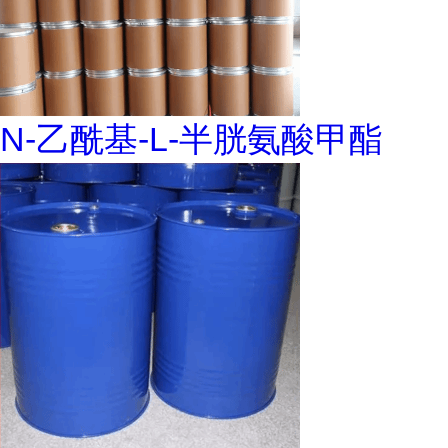
N-乙酰基-L-半胱氨酸甲酯