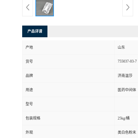
产品详请
产地
山东
755037-03-7
货号
品牌
济南温莎
用途
医药中间体
型号
包装规格
25kg/桶
外观
类白色粉末