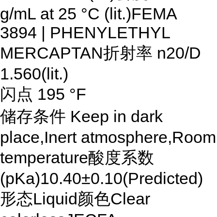
g/mL at 25 °C (lit.)FEMA
3894 | PHENYLETHYL
MERCAPTAN折射率 n20/D
1.560(lit.)
闪点 195 °F
储存条件 Keep in dark
place,Inert atmosphere,Room
temperature酸度系数
(pKa)10.40±0.10(Predicted)
形态Liquid颜色Clear