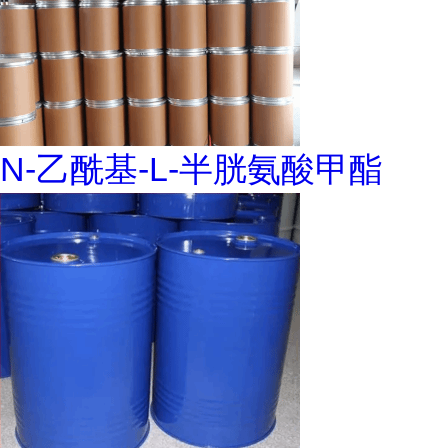
N-乙酰基-L-半胱氨酸甲酯