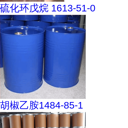
硫化环戊烷 1613-51-0
胡椒乙胺1484-85-1