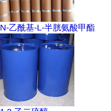
N-乙酰基-L-半胱氨酸甲酯