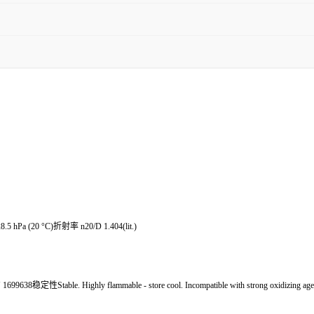
8.5 hPa (20 °C)折射率 n20/D 1.404(lit.)
性Stable. Highly flammable - store cool. Incompatible with strong oxidizing agents, 