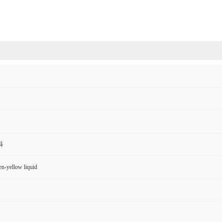
料
en-yellow liquid