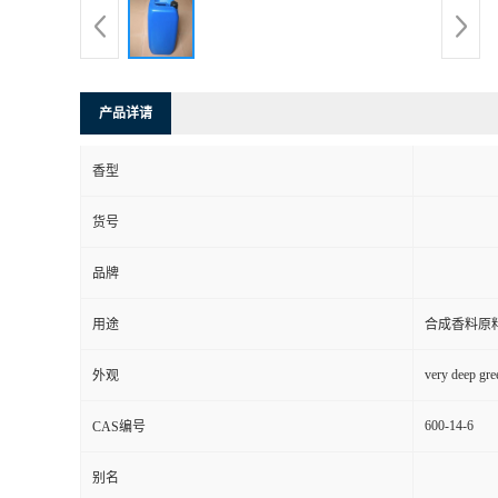
产品详请
香型
货号
品牌
用途
合成香料原
very deep gre
外观
600-14-6
CAS编号
别名