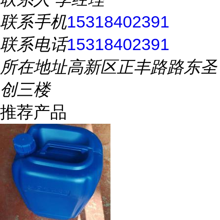
联系手机
15318402391
联系电话
15318402391
所在地址
高新区正丰路路东圣
创三楼
推荐产品