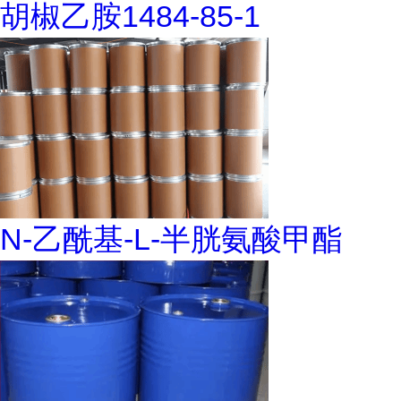
胡椒乙胺1484-85-1
N-乙酰基-L-半胱氨酸甲酯