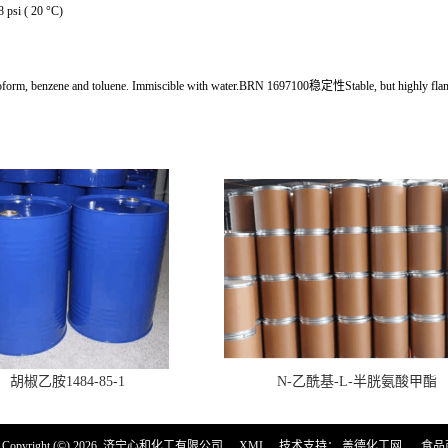
psi ( 20 °C)
ene and toluene. Immiscible with water.BRN 1697100稳定性Stable, but highly flammable. 
胡椒乙胺1484-85-1
N-乙酰基-L-半胱氨酸甲酯
pyright (©) 2026
济宁心和化工有限公司
XML
技术支持：
盖德化工网
食品