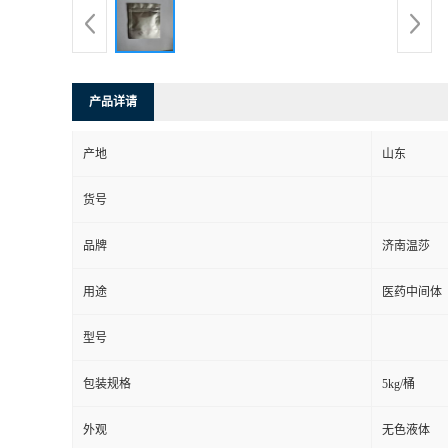
产品详请
产地
山东
货号
品牌
济南温莎
用途
医药中间体
型号
包装规格
5kg/桶
外观
无色液体