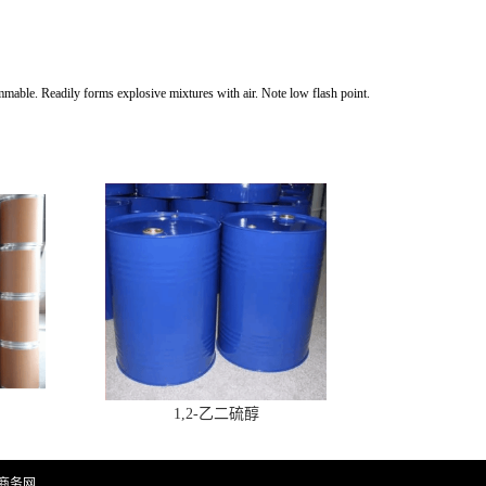
Readily forms explosive mixtures with air. Note low flash point.
1,2-乙二硫醇
商务网