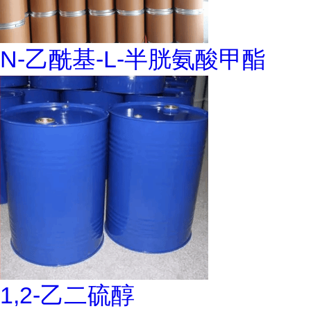
N-乙酰基-L-半胱氨酸甲酯
1,2-乙二硫醇