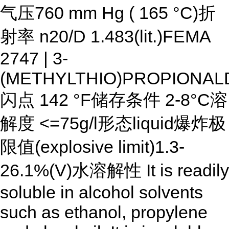
气压760 mm Hg ( 165 °C)折
射率 n20/D 1.483(lit.)FEMA
2747 | 3-
(METHYLTHIO)PROPIONA
闪点 142 °F储存条件 2-8°C溶
解度 <=75g/l形态liquid爆炸极
限值(explosive limit)1.3-
26.1%(V)水溶解性 It is readily
soluble in alcohol solvents
such as ethanol, propylene