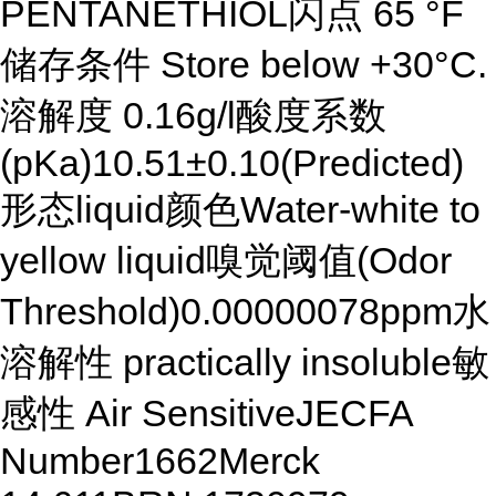
PENTANETHIOL闪点 65 °F
储存条件 Store below +30°C.
溶解度 0.16g/l酸度系数
(pKa)10.51±0.10(Predicted)
形态liquid颜色Water-white to
yellow liquid嗅觉阈值(Odor
Threshold)0.00000078ppm水
溶解性 practically insoluble敏
感性 Air SensitiveJECFA
Number1662Merck