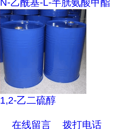
N-乙酰基-L-半胱氨酸甲酯
1,2-乙二硫醇
在线留言
拨打电话