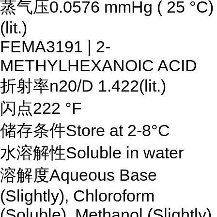
蒸气压0.0576 mmHg ( 25 °C)
(lit.)
FEMA3191 | 2-
METHYLHEXANOIC ACID
折射率n20/D 1.422(lit.)
闪点222 °F
储存条件Store at 2-8°C
水溶解性Soluble in water
溶解度Aqueous Base
(Slightly), Chloroform
(Soluble), Methanol (Slightly)