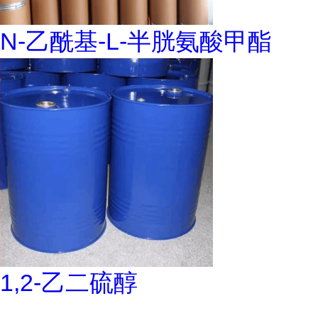
N-乙酰基-L-半胱氨酸甲酯
1,2-乙二硫醇