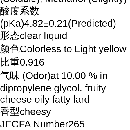
酸度系数
(pKa)4.82±0.21(Predicted)
形态clear liquid
颜色Colorless to Light yellow
比重0.916
气味 (Odor)at 10.00 % in
dipropylene glycol. fruity
cheese oily fatty lard
香型cheesy
JECFA Number265