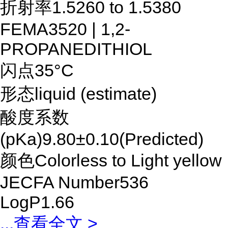
折射率1.5260 to 1.5380
FEMA3520 | 1,2-
PROPANEDITHIOL
闪点35°C
形态liquid (estimate)
酸度系数
(pKa)9.80±0.10(Predicted)
颜色Colorless to Light yellow
JECFA Number536
LogP1.66
...
查看全文 >