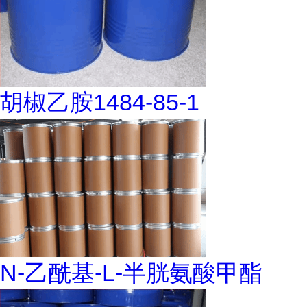
胡椒乙胺1484-85-1
N-乙酰基-L-半胱氨酸甲酯