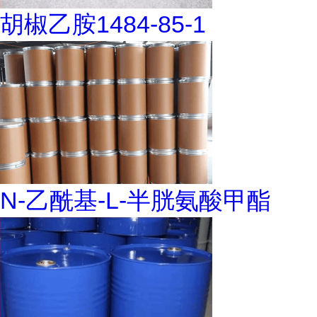
胡椒乙胺1484-85-1
N-乙酰基-L-半胱氨酸甲酯